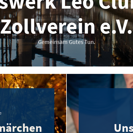
fswerk Leo Clu
Zollverein e.V.
Gemeinsam Gutes Tun.
e
märchen
Uns