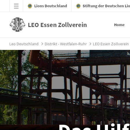
Zum Hauptinhalt springen
Lions Deutschland
Stiftung der Deutschen Li
LEO Essen Zollverein
Home
Hilfswerk - LEO Essen Zollverein
Leo Deutschland
Distrikt - Westfalen-Ruhr
LEO Essen Zollverein